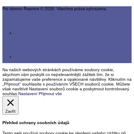
Psí domov Řepnice © 2026. Všechna práva vyhrazena.
Na našich webových stránkách používáme soubory cookie,
abychom vám poskytli co nejrelevantnější zážitek tím, že si
zapamatujeme vaše preference a opakované návštěvy. Kliknutím na
„Přijmout“ souhlasíte s používáním VŠECH souborů cookie. Můžete
však navštívit Nastavení souborů cookie a poskytnout kontrolovaný
souhlas.
Nastavení
Přijmout vše
Zavřít
Přehled ochrany osobních údajů
Tento web používá soubory cookie ke zlepšení vašeho zážitku při