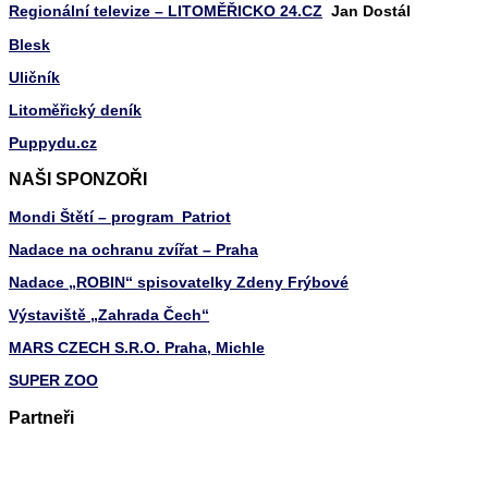
Regionální televize – LITOMĚŘICKO 24.CZ
Jan Dostál
Blesk
Uličník
Litoměřický deník
Puppydu.cz
NAŠI SPONZOŘI
Mondi Štětí – program Patriot
Nadace na ochranu zvířat – Praha
Nadace „ROBIN“ spisovatelky Zdeny Frýbové
Výstaviště „Zahrada Čech“
MARS CZECH S.R.O. Praha, Michle
SUPER ZOO
Partneři