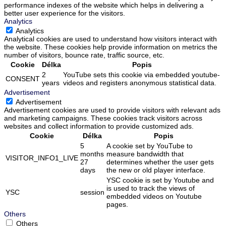
performance indexes of the website which helps in delivering a
better user experience for the visitors.
Analytics
Analytics
Analytical cookies are used to understand how visitors interact with
the website. These cookies help provide information on metrics the
number of visitors, bounce rate, traffic source, etc.
Cookie
Délka
Popis
2
YouTube sets this cookie via embedded youtube-
CONSENT
years
videos and registers anonymous statistical data.
Advertisement
Advertisement
Advertisement cookies are used to provide visitors with relevant ads
and marketing campaigns. These cookies track visitors across
websites and collect information to provide customized ads.
Cookie
Délka
Popis
5
A cookie set by YouTube to
months
measure bandwidth that
VISITOR_INFO1_LIVE
27
determines whether the user gets
days
the new or old player interface.
YSC cookie is set by Youtube and
is used to track the views of
YSC
session
embedded videos on Youtube
pages.
Others
Others