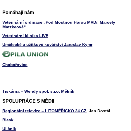
Pomáhají nám
Veterinární ordinace „Pod Mostnou Horou MVDr. Marcely
Matzkeové“
Veterinární klinika LIVE
Umělecké a užitkové kovářství Jaroslav Kymr
Chabařovice
Tiskárna – Wendy spol. s.r.o. Mělník
SPOLUPRÁCE S MÉDII
Regionální televize – LITOMĚŘICKO 24.CZ
Jan Dostál
Blesk
Uličník