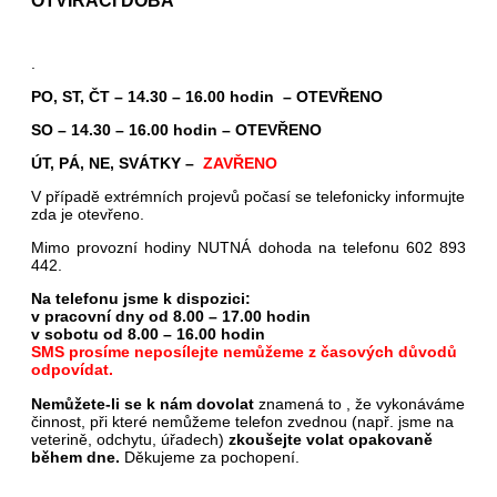
OTVÍRACÍ DOBA
.
PO, ST, ČT – 14.30 – 16.00 hodin – OTEVŘENO
SO – 14.30 – 16.00 hodin – OTEVŘENO
ÚT, PÁ, NE, SVÁTKY –
ZAVŘENO
V případě extrémních projevů počasí se telefonicky informujte
zda je otevřeno.
Mimo provozní hodiny NUTNÁ dohoda na telefonu 602 893
442.
Na telefonu jsme k dispozici:
v pracovní dny od 8.00 – 17.00 hodin
v sobotu od 8.00 – 16.00 hodin
SMS prosíme neposílejte nemůžeme z časových důvodů
odpovídat.
Nemůžete-li se k nám dovolat
znamená to , že vykonáváme
činnost, při které nemůžeme telefon zvednou (např. jsme na
veterině, odchytu, úřadech)
zkoušejte volat opakovaně
během dne.
Děkujeme za pochopení.