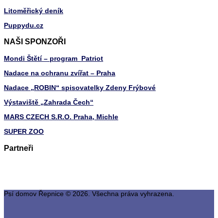
Litoměřický deník
Puppydu.cz
NAŠI SPONZOŘI
Mondi Štětí – program Patriot
Nadace na ochranu zvířat – Praha
Nadace „ROBIN“ spisovatelky Zdeny Frýbové
Výstaviště „Zahrada Čech“
MARS CZECH S.R.O. Praha, Michle
SUPER ZOO
Partneři
Psí domov Řepnice © 2026. Všechna práva vyhrazena.