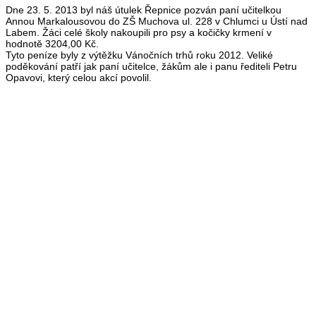
Dne 23. 5. 2013 byl náš útulek Řepnice pozván paní učitelkou
Annou Markalousovou do ZŠ Muchova ul. 228 v Chlumci u Ústí nad
Labem. Žáci celé školy nakoupili pro psy a kočičky krmení v
hodnotě 3204,00 Kč.
Tyto peníze byly z výtěžku Vánočních trhů roku 2012. Veliké
poděkování patří jak paní učitelce, žákům ale i panu řediteli Petru
Opavovi, který celou akcí povolil.