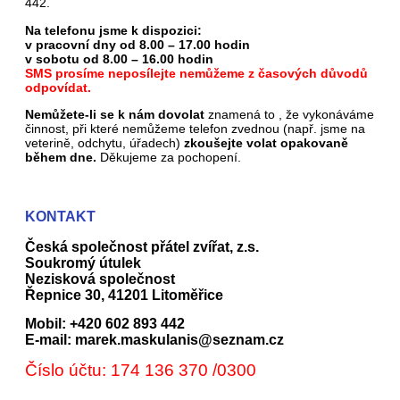
442.
Na telefonu jsme k dispozici:
v pracovní dny od 8.00 – 17.00 hodin
v sobotu od 8.00 – 16.00 hodin
SMS prosíme neposílejte nemůžeme z časových důvodů
odpovídat.
Nemůžete-li se k nám dovolat
znamená to , že vykonáváme
činnost, při které nemůžeme telefon zvednou (např. jsme na
veterině, odchytu, úřadech)
zkoušejte volat opakovaně
během dne.
Děkujeme za pochopení.
KONTAKT
Česká společnost přátel zvířat, z.s.
Soukromý útulek
Nezisková společnost
Řepnice 30, 41201 Litoměřice
Mobil: +420 602 893 442
E-mail: marek.maskulanis@seznam.cz
Číslo účtu: 174 136 370 /0300