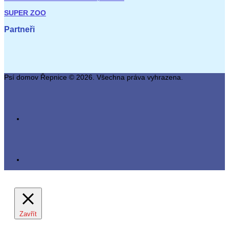
SUPER ZOO
Partneři
Psí domov Řepnice © 2026. Všechna práva vyhrazena.
Zavřít