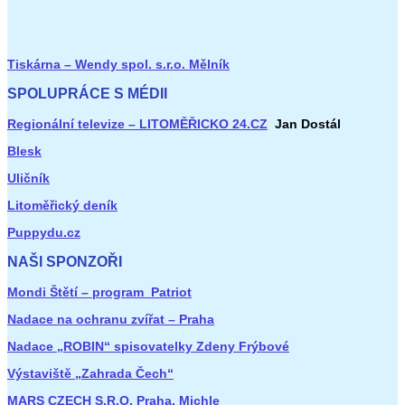
Tiskárna – Wendy spol. s.r.o. Mělník
SPOLUPRÁCE S MÉDII
Regionální televize – LITOMĚŘICKO 24.CZ
Jan Dostál
Blesk
Uličník
Litoměřický deník
Puppydu.cz
NAŠI SPONZOŘI
Mondi Štětí – program Patriot
Nadace na ochranu zvířat – Praha
Nadace „ROBIN“ spisovatelky Zdeny Frýbové
Výstaviště „Zahrada Čech“
MARS CZECH S.R.O. Praha, Michle