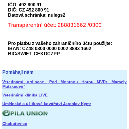
IČO: 492 800 91
DIČ: CZ 492 800 91
Datová schránka: nulegs2
Transparentní účet: 288831662 /0300
Pro platbu z vašeho zahraničního účtu použijte:
IBAN: CZ48 0300 0000 0002 8883 1662
BIC/SWIFT: CEKOCZPP
Pomáhají nám
Veterinární ordinace „Pod Mostnou Horou MVDr. Marcely
Matzkeové“
Veterinární klinika LIVE
Umělecké a užitkové kovářství Jaroslav Kymr
Chabařovice