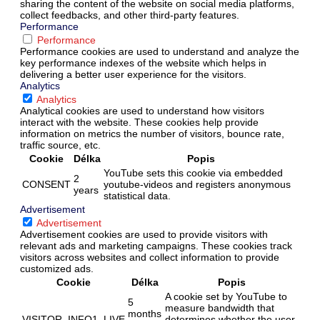
sharing the content of the website on social media platforms,
collect feedbacks, and other third-party features.
Performance
Performance
Performance cookies are used to understand and analyze the
key performance indexes of the website which helps in
delivering a better user experience for the visitors.
Analytics
Analytics
Analytical cookies are used to understand how visitors
interact with the website. These cookies help provide
information on metrics the number of visitors, bounce rate,
traffic source, etc.
Cookie
Délka
Popis
YouTube sets this cookie via embedded
2
CONSENT
youtube-videos and registers anonymous
years
statistical data.
Advertisement
Advertisement
Advertisement cookies are used to provide visitors with
relevant ads and marketing campaigns. These cookies track
visitors across websites and collect information to provide
customized ads.
Cookie
Délka
Popis
A cookie set by YouTube to
5
measure bandwidth that
months
VISITOR_INFO1_LIVE
determines whether the user