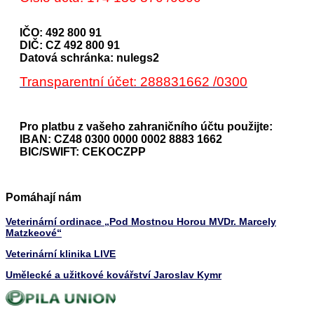
IČO: 492 800 91
DIČ: CZ 492 800 91
Datová schránka: nulegs2
Transparentní účet: 288831662 /0300
Pro platbu z vašeho zahraničního účtu použijte:
IBAN: CZ48 0300 0000 0002 8883 1662
BIC/SWIFT: CEKOCZPP
Pomáhají nám
Veterinární ordinace „Pod Mostnou Horou MVDr. Marcely
Matzkeové“
Veterinární klinika LIVE
Umělecké a užitkové kovářství Jaroslav Kymr