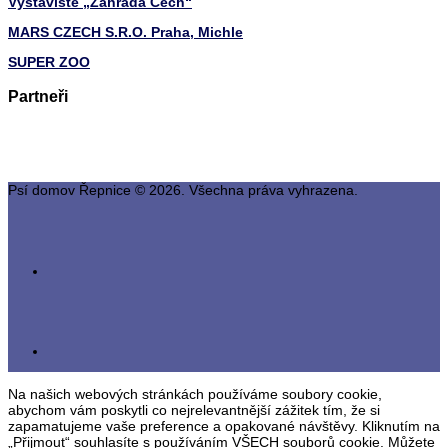
Výstaviště „Zahrada Čech“
MARS CZECH S.R.O. Praha, Michle
SUPER ZOO
Partneři
Psí domov Řepnice © 2026. Všechna práva vyhrazena.
Na našich webových stránkách používáme soubory cookie,
abychom vám poskytli co nejrelevantnější zážitek tím, že si
zapamatujeme vaše preference a opakované návštěvy. Kliknutím na
„Přijmout“ souhlasíte s používáním VŠECH souborů cookie. Můžete