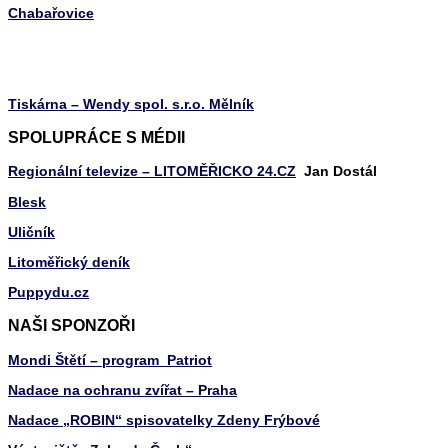
Chabařovice
Tiskárna – Wendy spol. s.r.o. Mělník
SPOLUPRÁCE S MÉDII
Regionální televize – LITOMĚŘICKO 24.CZ
Jan Dostál
Blesk
Uličník
Litoměřický deník
Puppydu.cz
NAŠI SPONZOŘI
Mondi Štětí – program Patriot
Nadace na ochranu zvířat – Praha
Nadace „ROBIN“ spisovatelky Zdeny Frýbové