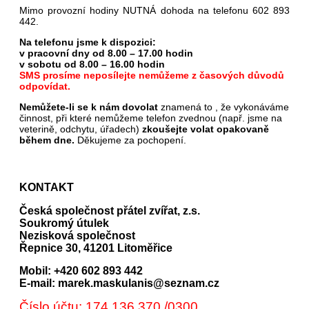
Mimo provozní hodiny NUTNÁ dohoda na telefonu 602 893
442.
Na telefonu jsme k dispozici:
v pracovní dny od 8.00 – 17.00 hodin
v sobotu od 8.00 – 16.00 hodin
SMS prosíme neposílejte nemůžeme z časových důvodů
odpovídat.
Nemůžete-li se k nám dovolat
znamená to , že vykonáváme
činnost, při které nemůžeme telefon zvednou (např. jsme na
veterině, odchytu, úřadech)
zkoušejte volat opakovaně
během dne.
Děkujeme za pochopení.
KONTAKT
Česká společnost přátel zvířat, z.s.
Soukromý útulek
Nezisková společnost
Řepnice 30, 41201 Litoměřice
Mobil: +420 602 893 442
E-mail: marek.maskulanis@seznam.cz
Číslo účtu: 174 136 370 /0300