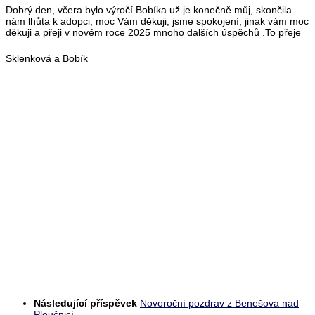
Dobrý den, včera bylo výročí Bobíka už je konečně můj, skončila
nám lhůta k adopci, moc Vám děkuji, jsme spokojení, jinak vám moc
děkuji a přeji v novém roce 2025 mnoho dalších úspěchů .To přeje
Sklenková a Bobík
Následující příspěvek
Novoroční pozdrav z Benešova nad
Ploučnicí