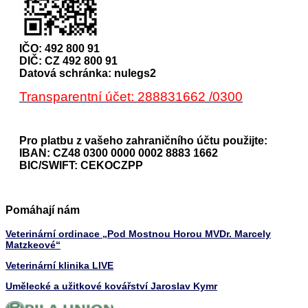
IČO: 492 800 91
DIČ: CZ 492 800 91
Datová schránka: nulegs2
Transparentní účet: 288831662 /0300
Pro platbu z vašeho zahraničního účtu použijte:
IBAN: CZ48 0300 0000 0002 8883 1662
BIC/SWIFT: CEKOCZPP
Pomáhají nám
Veterinární ordinace „Pod Mostnou Horou MVDr. Marcely
Matzkeové“
Veterinární klinika LIVE
Umělecké a užitkové kovářství Jaroslav Kymr