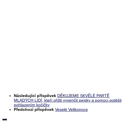
Následující příspěvek
DĚKUJEME SKVĚLÉ PARTĚ
MLADÝCH LIDÍ, kteří přišli vyvenčit pejsky a pomoci potěšit
pohlazením kočičky
Předchozí příspěvek
Veselé Velikonoce