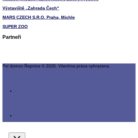
Výstaviště „Zahrada Čech“
MARS CZECH S.R.O. Praha, Michle
SUPER ZOO
Partneři
Psí domov Řepnice © 2026. Všechna práva vyhrazena.