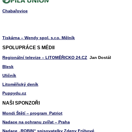
Chabařovice
Tiskárna – Wendy spol. s.r.o. Mělník
SPOLUPRÁCE S MÉDII
Regionální televize – LITOMĚŘICKO 24.CZ
Jan Dostál
Blesk
Uličník
Litoměřický deník
Puppydu.cz
NAŠI SPONZOŘI
Mondi Štětí – program Patriot
Nadace na ochranu zvířat – Praha
Nadace „ROBIN“ spisovatelky Zdeny Frýbové