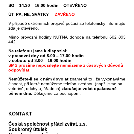
SO – 14.30 – 16.00 hodin – OTEVŘENO
ÚT, PÁ, NE, SVÁTKY –
ZAVŘENO
V případě extrémních projevů počasí se telefonicky informujte
zda je otevřeno.
Mimo provozní hodiny NUTNÁ dohoda na telefonu 602 893
442.
Na telefonu jsme k dispozici:
v pracovní dny od 8.00 – 17.00 hodin
v sobotu od 8.00 – 16.00 hodin
SMS prosíme neposílejte nemůžeme z časových důvodů
odpovídat.
Nemůžete-li se k nám dovolat
znamená to , že vykonáváme
činnost, při které nemůžeme telefon zvednou (např. jsme na
veterině, odchytu, úřadech)
zkoušejte volat opakovaně
během dne.
Děkujeme za pochopení.
KONTAKT
Česká společnost přátel zvířat, z.s.
Soukromý útulek