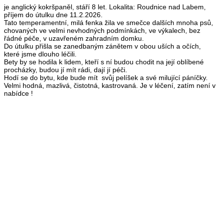
je anglický kokršpaněl, stáří 8 let. Lokalita: Roudnice nad Labem,
příjem do útulku dne 11.2.2026.
Tato temperamentní, milá fenka žila ve smečce dalších mnoha psů,
chovaných ve velmi nevhodných podmínkách, ve výkalech, bez
řádné péče, v uzavřeném zahradním domku.
Do útulku přišla se zanedbaným zánětem v obou uších a očích,
které jsme dlouho léčili.
Bety by se hodila k lidem, kteří s ní budou chodit na její oblíbené
procházky, budou jí mít rádi, dají jí péči.
Hodí se do bytu, kde bude mít svůj pelíšek a své milující páníčky.
Velmi hodná, mazlivá, čistotná, kastrovaná. Je v léčení, zatím není v
nabídce !