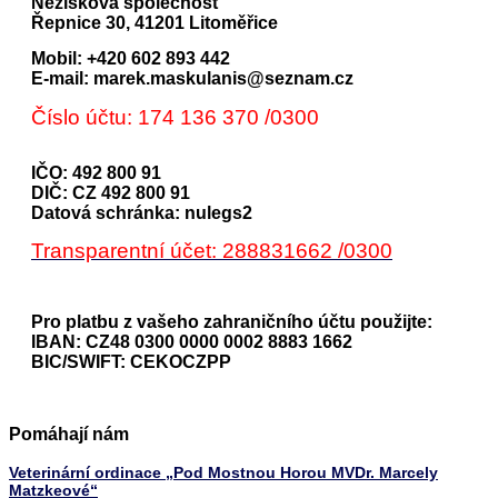
Nezisková společnost
Řepnice 30, 41201 Litoměřice
Mobil: +420 602 893 442
E-mail: marek.maskulanis@seznam.cz
Číslo účtu: 174 136 370 /0300
IČO: 492 800 91
DIČ: CZ 492 800 91
Datová schránka: nulegs2
Transparentní účet: 288831662 /0300
Pro platbu z vašeho zahraničního účtu použijte:
IBAN: CZ48 0300 0000 0002 8883 1662
BIC/SWIFT: CEKOCZPP
Pomáhají nám
Veterinární ordinace „Pod Mostnou Horou MVDr. Marcely
Matzkeové“