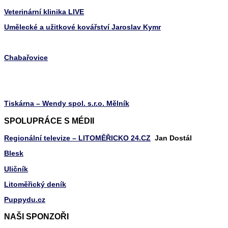
Veterinární klinika LIVE
Umělecké a užitkové kovářství Jaroslav Kymr
Chabařovice
Tiskárna – Wendy spol. s.r.o. Mělník
SPOLUPRÁCE S MÉDII
Regionální televize – LITOMĚŘICKO 24.CZ
Jan Dostál
Blesk
Uličník
Litoměřický deník
Puppydu.cz
NAŠI SPONZOŘI