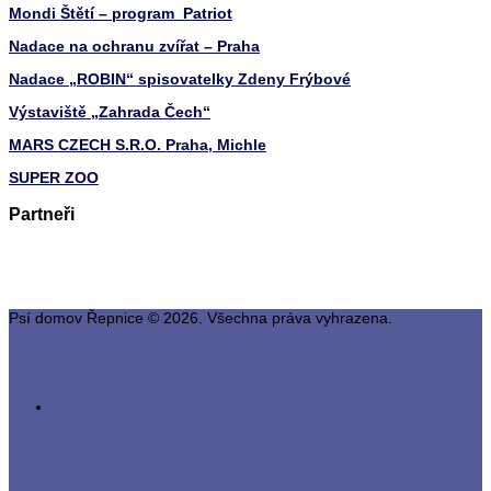
Mondi Štětí – program Patriot
Nadace na ochranu zvířat – Praha
Nadace „ROBIN“ spisovatelky Zdeny Frýbové
Výstaviště „Zahrada Čech“
MARS CZECH S.R.O. Praha, Michle
SUPER ZOO
Partneři
Psí domov Řepnice © 2026. Všechna práva vyhrazena.