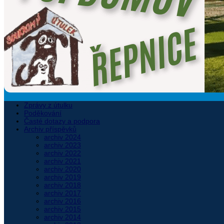
Zprávy z útulku
Poděkování
Časté dotazy a podpora
Archiv příspěvků
archiv 2024
archiv 2023
archiv 2022
archiv 2021
archiv 2020
archiv 2019
archiv 2018
archiv 2017
archiv 2016
archiv 2015
archiv 2014