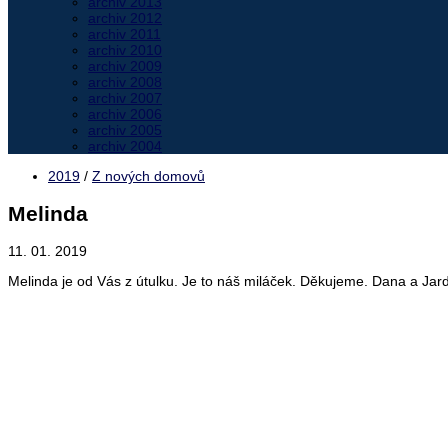
archiv 2013
archiv 2012
archiv 2011
archiv 2010
archiv 2009
archiv 2008
archiv 2007
archiv 2006
archiv 2005
archiv 2004
2019
/
Z nových domovů
Melinda
11. 01. 2019
Melinda je od Vás z útulku. Je to náš miláček. Děkujeme. Dana a Jar