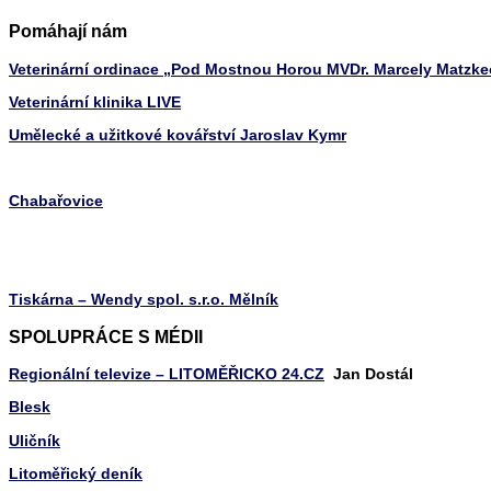
Pomáhají nám
Veterinární ordinace „Pod Mostnou Horou MVDr. Marcely Matzk
Veterinární klinika LIVE
Umělecké a užitkové kovářství Jaroslav Kymr
Chabařovice
Tiskárna – Wendy spol. s.r.o. Mělník
SPOLUPRÁCE S MÉDII
Regionální televize – LITOMĚŘICKO 24.CZ
Jan Dostál
Blesk
Uličník
Litoměřický deník