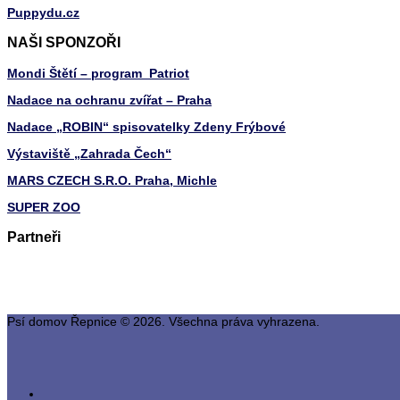
Puppydu.cz
NAŠI SPONZOŘI
Mondi Štětí – program Patriot
Nadace na ochranu zvířat – Praha
Nadace „ROBIN“ spisovatelky Zdeny Frýbové
Výstaviště „Zahrada Čech“
MARS CZECH S.R.O. Praha, Michle
SUPER ZOO
Partneři
Psí domov Řepnice © 2026. Všechna práva vyhrazena.