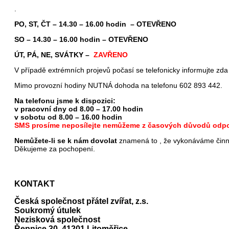
.
PO, ST, ČT – 14.30 – 16.00 hodin – OTEVŘENO
SO – 14.30 – 16.00 hodin – OTEVŘENO
ÚT, PÁ, NE, SVÁTKY –
ZAVŘENO
V případě extrémních projevů počasí se telefonicky informujte zda
Mimo provozní hodiny NUTNÁ dohoda na telefonu 602 893 442.
Na telefonu jsme k dispozici:
v pracovní dny od 8.00 – 17.00 hodin
v sobotu od 8.00 – 16.00 hodin
SMS prosíme neposílejte nemůžeme z časových důvodů odpo
Nemůžete-li se k nám dovolat
znamená to , že vykonáváme činno
Děkujeme za pochopení.
KONTAKT
Česká společnost přátel zvířat, z.s.
Soukromý útulek
Nezisková společnost
Řepnice 30, 41201 Litoměřice