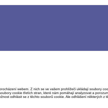
procházení webem. Z nich se ve vašem prohlížeči ukládají soubory cook
oubory cookie třetích stran, které nám pomáhají analyzovat a porozum
ost odhlásit se z těchto souborů cookie. Ale odhlášení některých z těc