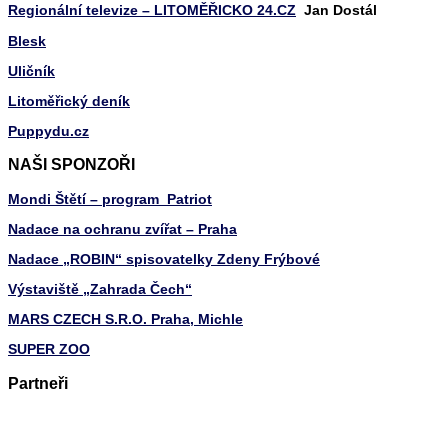
Regionální televize – LITOMĚŘICKO 24.CZ
Jan Dostál
Blesk
Uličník
Litoměřický deník
Puppydu.cz
NAŠI SPONZOŘI
Mondi Štětí – program Patriot
Nadace na ochranu zvířat – Praha
Nadace „ROBIN“ spisovatelky Zdeny Frýbové
Výstaviště „Zahrada Čech“
MARS CZECH S.R.O. Praha, Michle
SUPER ZOO
Partneři