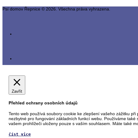
Psí domov Řepnice © 2026. Všechna práva vyhrazena.
Zavřít
Přehled ochrany osobních údajů
Tento web používá soubory cookie ke zlepšení vašeho zážitku při 
nezbytné pro fungování základních funkcí webu. Používáme také s
vašem prohlížeči uloženy pouze s vaším souhlasem. Máte také možn
číst vice