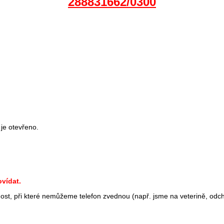
288831662/0300
 je otevřeno.
vídat.
st, při které nemůžeme telefon zvednou (např. jsme na veterině, odc