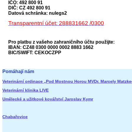
IČO: 492 800 91
DIČ: CZ 492 800 91
Datová schránka: nulegs2
Transparentní účet: 288831662 /0300
Pro platbu z vašeho zahraničního účtu použijte:
IBAN: CZ48 0300 0000 0002 8883 1662
BIC/SWIFT: CEKOCZPP
Pomáhají nám
Veterinární ordinace „Pod Mostnou Horou MVDr. Marcely Matzk
Veterinární klinika LIVE
Umělecké a užitkové kovářství Jaroslav Kymr
Chabařovice