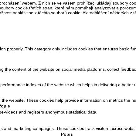
procházení webem. Z nich se ve vašem prohlížeči ukládají soubory cook
oubory cookie třetích stran, které nám pomáhají analyzovat a porozum
ost odhlásit se z těchto souborů cookie. Ale odhlášení některých z těc
ion properly. This category only includes cookies that ensures basic fun
ing the content of the website on social media platforms, collect feedbac
rformance indexes of the website which helps in delivering a better us
h the website. These cookies help provide information on metrics the numb
Popis
e-videos and registers anonymous statistical data.
ads and marketing campaigns. These cookies track visitors across websit
Popis