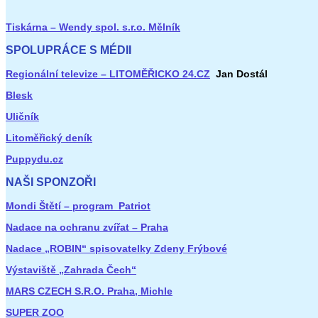
Tiskárna – Wendy spol. s.r.o. Mělník
SPOLUPRÁCE S MÉDII
Regionální televize – LITOMĚŘICKO 24.CZ
Jan Dostál
Blesk
Uličník
Litoměřický deník
Puppydu.cz
NAŠI SPONZOŘI
Mondi Štětí – program Patriot
Nadace na ochranu zvířat – Praha
Nadace „ROBIN“ spisovatelky Zdeny Frýbové
Výstaviště „Zahrada Čech“
MARS CZECH S.R.O. Praha, Michle
SUPER ZOO