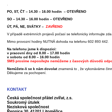
.
PO, ST, ČT – 14.30 – 16.00 hodin – OTEVŘENO
SO – 14.30 – 16.00 hodin – OTEVŘENO
ÚT, PÁ, NE, SVÁTKY –
ZAVŘENO
V případě extrémních projevů počasí se telefonicky informujte zda
Mimo provozní hodiny NUTNÁ dohoda na telefonu 602 893 442.
Na telefonu jsme k dispozici:
v pracovní dny od 8.00 – 17.00 hodin
v sobotu od 8.00 – 16.00 hodin
SMS prosíme neposílejte nemůžeme z časových důvodů odpo
Nemůžete-li se k nám dovolat
znamená to , že vykonáváme činno
Děkujeme za pochopení.
KONTAKT
Česká společnost přátel zvířat, z.s.
Soukromý útulek
Nezisková společnost
Řepnice 30, 41201 Litoměřice