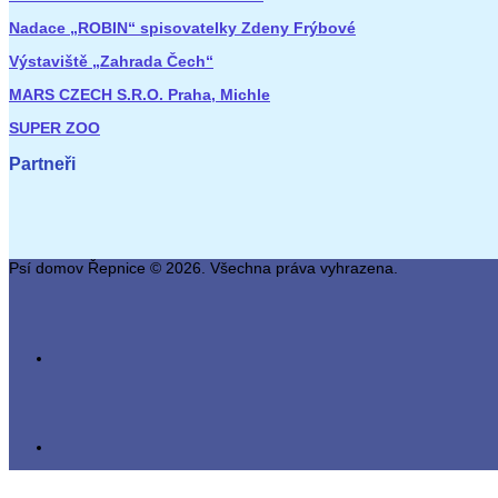
Nadace „ROBIN“ spisovatelky Zdeny Frýbové
Výstaviště „Zahrada Čech“
MARS CZECH S.R.O. Praha, Michle
SUPER ZOO
Partneři
Psí domov Řepnice © 2026. Všechna práva vyhrazena.