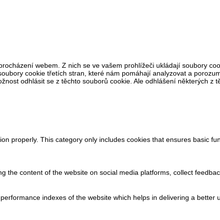
procházení webem. Z nich se ve vašem prohlížeči ukládají soubory cook
oubory cookie třetích stran, které nám pomáhají analyzovat a porozum
ost odhlásit se z těchto souborů cookie. Ale odhlášení některých z těc
ion properly. This category only includes cookies that ensures basic fun
ing the content of the website on social media platforms, collect feedbac
rformance indexes of the website which helps in delivering a better us