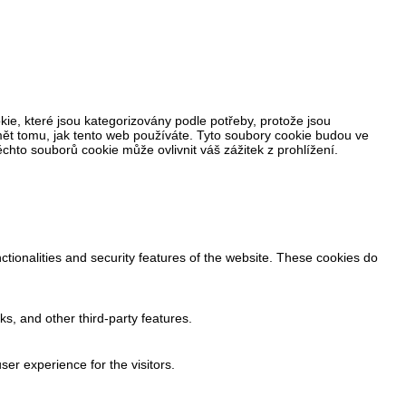
ie, které jsou kategorizovány podle potřeby, protože jsou
ět tomu, jak tento web používáte. Tyto soubory cookie budou ve
hto souborů cookie může ovlivnit váš zážitek z prohlížení.
ctionalities and security features of the website. These cookies do
ks, and other third-party features.
er experience for the visitors.