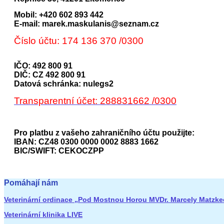
Mobil: +420 602 893 442
E-mail: marek.maskulanis@seznam.cz
Číslo účtu: 174 136 370 /0300
IČO: 492 800 91
DIČ: CZ 492 800 91
Datová schránka: nulegs2
Transparentní účet: 288831662 /0300
Pro platbu z vašeho zahraničního účtu použijte:
IBAN: CZ48 0300 0000 0002 8883 1662
BIC/SWIFT: CEKOCZPP
Pomáhají nám
Veterinární ordinace „Pod Mostnou Horou MVDr. Marcely Matzk
Veterinární klinika LIVE